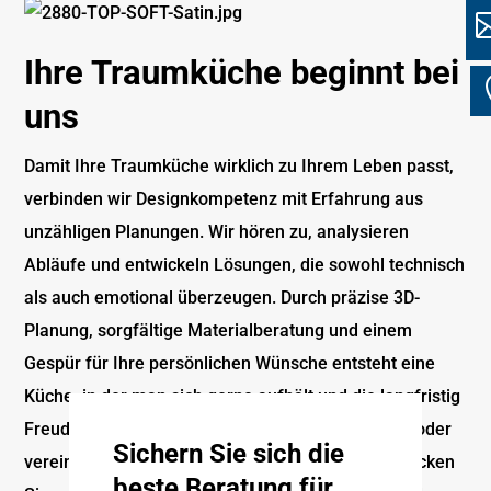
Ihre Traumküche beginnt bei
Ö
uns
Damit Ihre Traumküche wirklich zu Ihrem Leben passt,
verbinden wir Designkompetenz mit Erfahrung aus
unzähligen Planungen. Wir hören zu, analysieren
Abläufe und entwickeln Lösungen, die sowohl technisch
als auch emotional überzeugen. Durch präzise 3D-
Planung, sorgfältige Materialberatung und einem
Gespür für Ihre persönlichen Wünsche entsteht eine
Küche, in der man sich gerne aufhält und die langfristig
Freude macht. Besuchen Sie unser Küchenstudio oder
Sichern Sie sich die
vereinbaren Sie einen Beratungstermin und entdecken
beste Beratung für