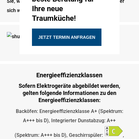
Sie, wie aus Ihren Vorstellungen ein Ort entsteht, der
Ihre neue
sich wie Zuhause anfühlt.
Traumküche!
JETZT TERMIN ANFRAGEN
Energieeffizienzklassen
Sofern Elektrogeräte abgebildet werden,
gelten folgende Informationen zu den
Energieeffizienzklassen:
Backöfen: Energieeffizienzklasse A+ (Spektrum:
A+++ bis D), Integrierter Dunstabzug: A++
(Spektrum: A+++ bis D), Geschirrspüler:
,